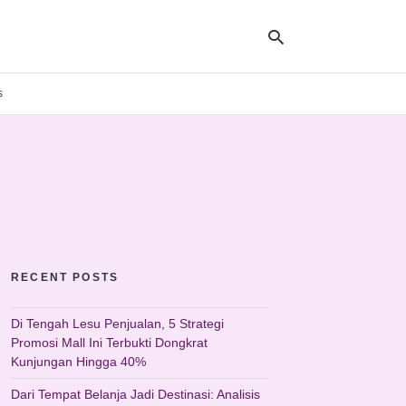
s
Ty
yo
se
qu
an
hit
ent
RECENT POSTS
Di Tengah Lesu Penjualan, 5 Strategi
Promosi Mall Ini Terbukti Dongkrat
Kunjungan Hingga 40%
Dari Tempat Belanja Jadi Destinasi: Analisis