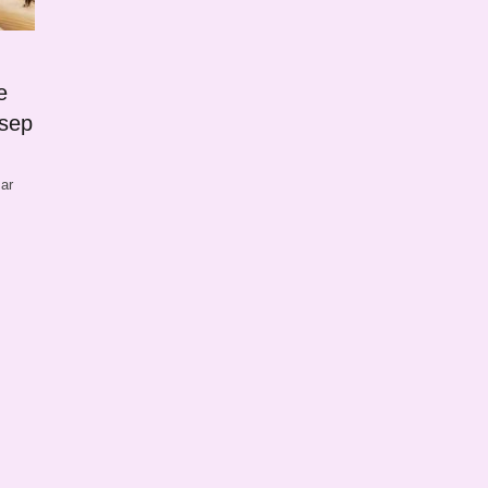
e
nsep
ar