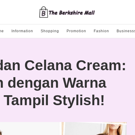
me
Information
Shopping
Promotion
Fashion
Business
dan Celana Cream:
n dengan Warna
 Tampil Stylish!