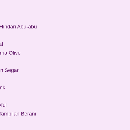
Hindari Abu-abu
at
rna Olive
an Segar
ink
ful
Tampilan Berani