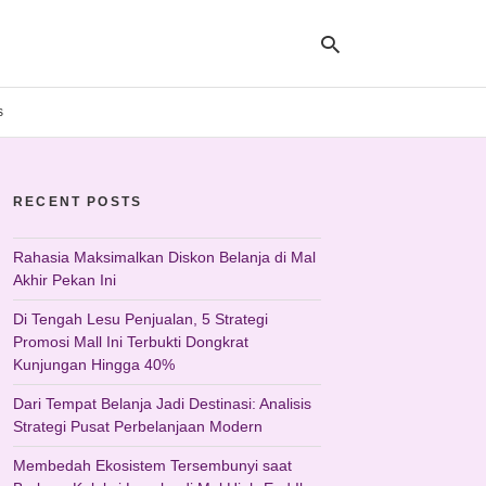
s
Ty
yo
RECENT POSTS
se
qu
an
hit
Rahasia Maksimalkan Diskon Belanja di Mal
ent
Akhir Pekan Ini
Di Tengah Lesu Penjualan, 5 Strategi
Promosi Mall Ini Terbukti Dongkrat
Kunjungan Hingga 40%
Dari Tempat Belanja Jadi Destinasi: Analisis
Strategi Pusat Perbelanjaan Modern
Membedah Ekosistem Tersembunyi saat